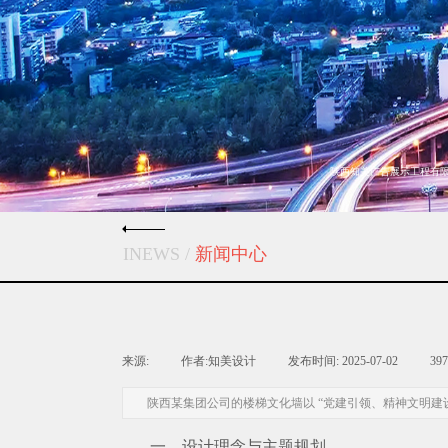
陕西知美广告展示工程有
INEWS /
新闻中心
来源:
|
作者:
知美设计
|
发布时间:
2025-07-02
|
39
陕西某集团公司的楼梯文化墙以 “党建引领、精神文明
一、设计理念与主题规划